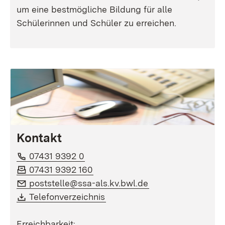
um eine bestmögliche Bildung für alle
Schülerinnen und Schüler zu erreichen.
Kontakt
Telefon:
(Öffnet in neuem Fenster)
07431 9392 0
Fax:
(Öffnet in neuem Fenster)
07431 9392 160
E-Mail:
(Öffnet in neuem F
poststelle@ssa-als.kv.bwl.de
Download:
(Öffnet in neuem Fenster)
Telefonverzeichnis
Erreichbarkeit: