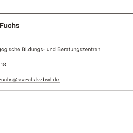
 Fuchs
ogische Bildungs- und Beratungszentren
118
(Öffnet in neuem Fenster)
.Fuchs@ssa-als.kv.bwl.de