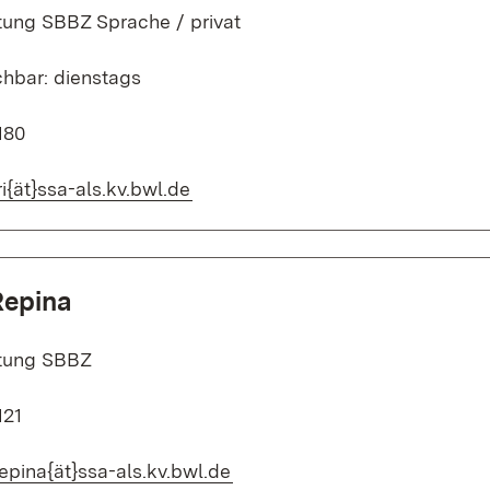
ung SBBZ Sprache / privat
chbar: dienstags
180
(Öffnet in neuem Fenster)
ri{ät}ssa-als.kv.bwl.de
Repina
tung SBBZ
121
(Öffnet in neuem Fenster)
epina{ät}ssa-als.kv.bwl.de