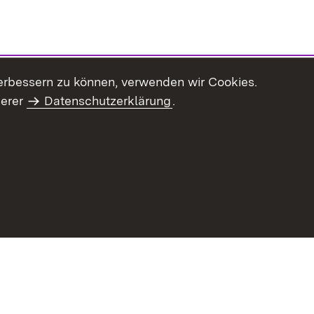
erbessern zu können, verwenden wir Cookies.
serer
Datenschutzerklärung
.
haltsübersicht
Kontakt
Impressum
Datenschutz
Benut