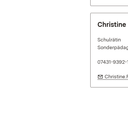
Christine
Schulrätin
Sonderpädag
07431-9392-
E-Mail:
Christine