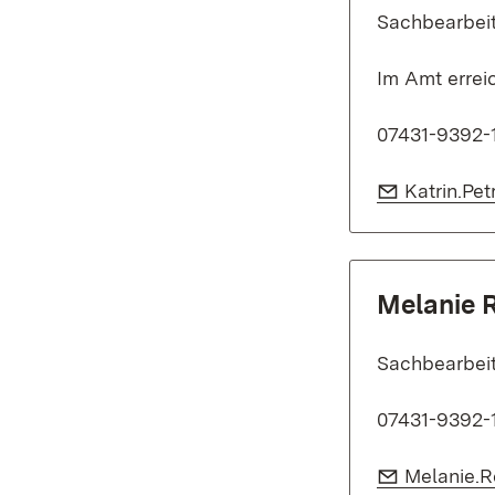
Sachbearbeit
Im Amt errei
07431-9392-
E-Mail:
Katrin.Pet
Melanie 
Sachbearbei
07431-9392-
E-Mail:
Melanie.R