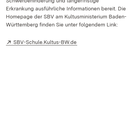
Schwerbehinderung und längerfristige
Erkrankung ausführliche Informationen bereit. Die
Homepage der SBV am Kultusministerium Baden-
Württemberg finden Sie unter folgendem Link:
Extern:
(Öffnet in neuem Fenst
SBV-Schule.Kultus-BW.de