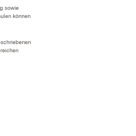
g sowie
hulen können
eschriebenen
greichen