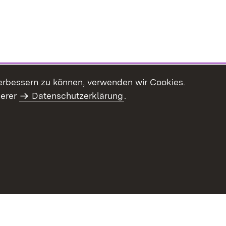
erbessern zu können, verwenden wir Cookies.
serer
Datenschutzerklärung
.
haltsübersicht
Kontakt
Impressum
Datenschutz
Benut