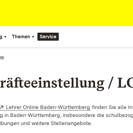
g
Themen
Service
OBW
räfteeinstellung / 
Extern:
(Öffnet in neuem 
Lehrer Online Baden-Württemberg
finden Sie alle I
ng in Baden-Württemberg, insbesondere die schulbezo
ibungen und weitere Stellenangebote.